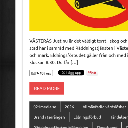
VÄSTERÅS Just nu är det väldigt torrt i skog och 
stad har i samråd med Räddningstjänsten i Väster
och mark. Eldningsförbudet gäller från och med id
klockan 8.30. Du får […]
Följ oss
READ MORE
021media.se
2026
Allmänfarlig vårdslöshet
Brand i terrängen
Eldningsförbud
Händelser
Räddningstjänsten Mälardalen
Skogsbrand
S