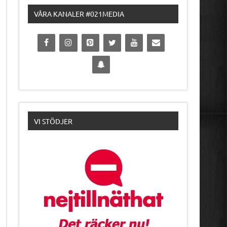
VÅRA KANALER #021MEDIA
VI STÖDJER