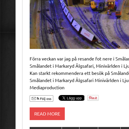
Förra veckan var jag på resande fot nere i Smål
Smålandet i Markaryd Älgsafari, Minivärlden i L
Kan starkt rekommendera ett besök på Smålandet
Smålandet i Markaryd Älgsafari Minivärlden i L
Mediaproduction
Följ oss
READ MORE