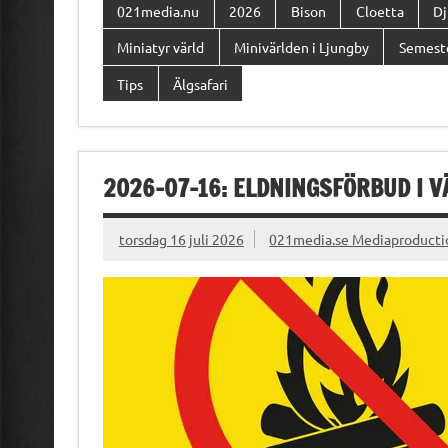
021media.nu
2026
Bison
Cloetta
Dj
Miniatyr värld
Minivärlden i Ljungby
Semest
Tips
Älgsafari
2026-07-16: ELDNINGSFÖRBUD I
torsdag 16 juli 2026
021media.se Mediaproducti