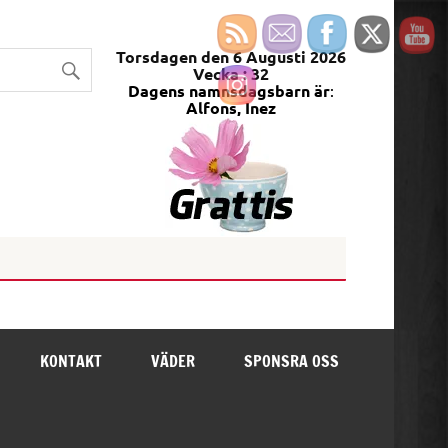
ODUCTION – MÄLARDALENS
Torsdagen den 6 Augusti 2026
Vecka : 32
Dagens namnsdagsbarn är
:
Alfons, Inez
KONTAKT
VÄDER
SPONSRA OSS