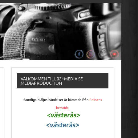
VÄLKOMMEN TILL 021MEDIA.SE
MEDIAPRODUCTION
Samtliga blåljus händelser är hämtade från
Polisens
hemsida
.