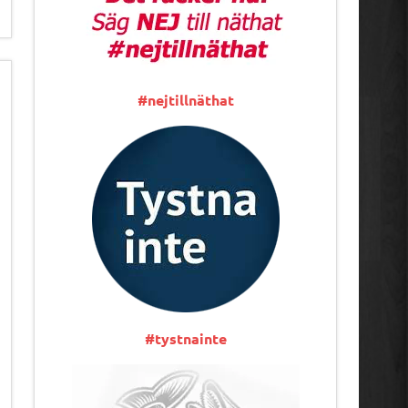
#nejtillnäthat
#tystnainte