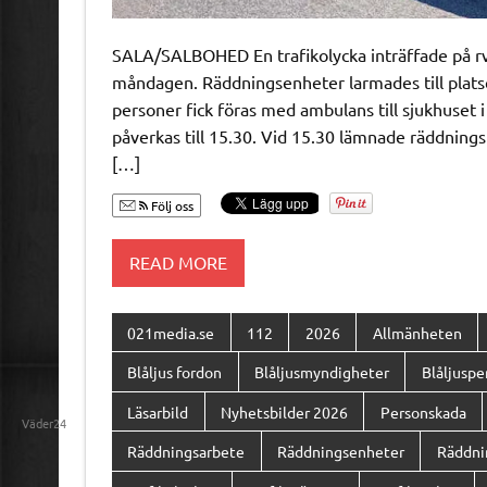
SALA/SALBOHED En trafikolycka inträffade på rv
måndagen. Räddningsenheter larmades till platsen
personer fick föras med ambulans till sjukhuset i
påverkas till 15.30. Vid 15.30 lämnade räddningst
[…]
Följ oss
READ MORE
021media.se
112
2026
Allmänheten
Blåljus fordon
Blåljusmyndigheter
Blåljuspe
Läsarbild
Nyhetsbilder 2026
Personskada
Väder24
Räddningsarbete
Räddningsenheter
Räddni