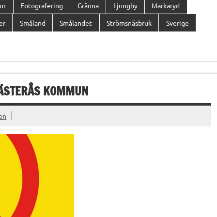
ur
Fotografering
Gränna
Ljungby
Markaryd
er
Småland
Smålandet
Strömsnäsbruk
Sverige
 VÄSTERÅS KOMMUN
on