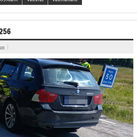
V256
ion