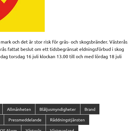
mark och det är stor risk för gräs- och skogsbränder. Västerås
ås fattat beslut om ett tidsbegränsat eldningsförbud i skog
ag torsdag 16 juli klockan 13.00 till och med lördag 18 juli
Allmänheten
Blåljusmyndigheter
Brand
Pressmeddelande
Räddningstjänsten
OS Alarm
Västerås
Västmanland