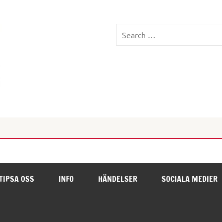
021MEDIA.SE – MEDIAPR
HETASTE NYHETSKANAL
TIPSA OSS
INFO
HÄNDELSER
SOCIALA MEDIER